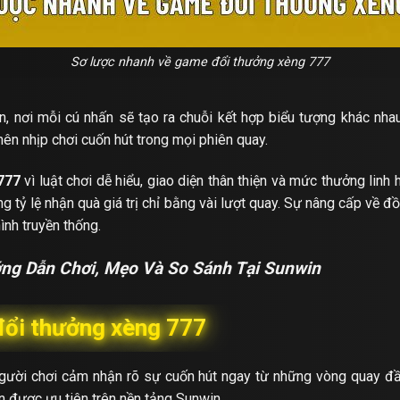
Sơ lược nhanh về game đổi thưởng xèng 777
, nơi mỗi cú nhấn sẽ tạo ra chuỗi kết hợp biểu tượng khác nh
ên nhịp chơi cuốn hút trong mọi phiên quay.
777
vì luật chơi dễ hiểu, giao diện thân thiện và mức thưởng linh
g tỷ lệ nhận quà giá trị chỉ bằng vài lượt quay. Sự nâng cấp về đ
ình truyền thống.
ng Dẫn Chơi, Mẹo Và So Sánh Tại Sunwin
đổi thưởng xèng 777
người chơi cảm nhận rõ sự cuốn hút ngay từ những vòng quay đầ
n được ưu tiên trên nền tảng Sunwin.