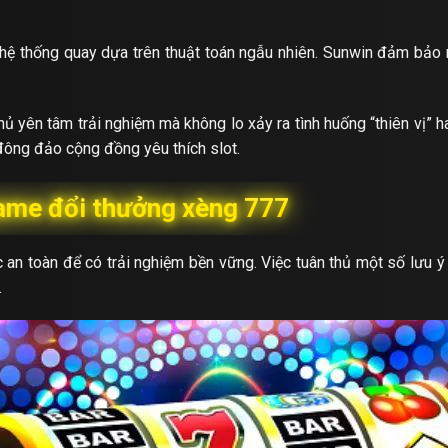
ệ thống quay dựa trên thuật toán ngẫu nhiên. Sunwin đảm bảo m
hủ yên tâm trải nghiệm mà không lo xảy ra tình huống “thiên vị” 
 đông đảo cộng đồng yêu thích slot.
 game đổi thưởng xèng 777
n toàn để có trải nghiệm bền vững. Việc tuân thủ một số lưu ý qu
.