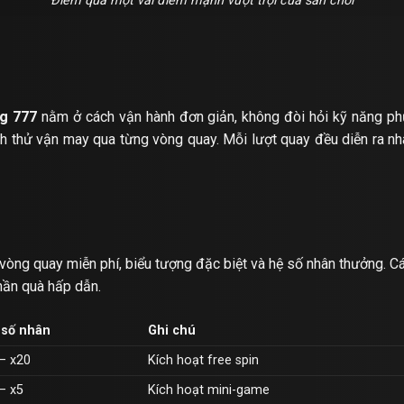
Điểm qua một vài điểm mạnh vượt trội của sân chơi
g 777
nằm ở cách vận hành đơn giản, không đòi hỏi kỹ năng ph
 thử vận may qua từng vòng quay. Mỗi lượt quay đều diễn ra nhan
ng quay miễn phí, biểu tượng đặc biệt và hệ số nhân thưởng. Cá
phần quà hấp dẫn.
 số nhân
Ghi chú
– x20
Kích hoạt free spin
– x5
Kích hoạt mini-game