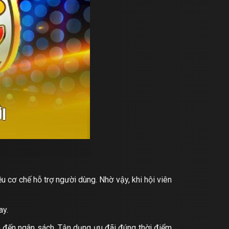
u cơ chế hỗ trợ người dùng. Nhờ vậy, khi hội viên
ay.
n đến ngân sách. Tận dụng ưu đãi đúng thời điểm