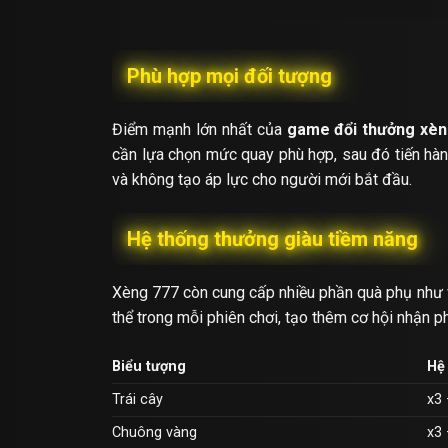
Phù hợp mọi đối tượng
Điểm mạnh lớn nhất của
game đổi thưởng xèn
cần lựa chọn mức quay phù hợp, sau đó tiến hành
và không tạo áp lực cho người mới bắt đầu.
Hệ thống thưởng giàu tiềm năng
Xèng 777 còn cung cấp nhiều phần quà phụ như vò
thể trong mỗi phiên chơi, tạo thêm cơ hội nhận 
Biểu tượng
Hệ
Trái cây
x3 
Chuông vàng
x3 