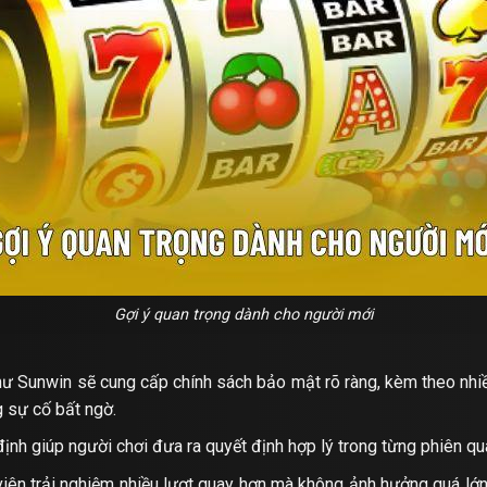
Gợi ý quan trọng dành cho người mới
như Sunwin sẽ cung cấp chính sách bảo mật rõ ràng, kèm theo nhiề
g sự cố bất ngờ.
n định giúp người chơi đưa ra quyết định hợp lý trong từng phiên qu
 viên trải nghiệm nhiều lượt quay hơn mà không ảnh hưởng quá lớ