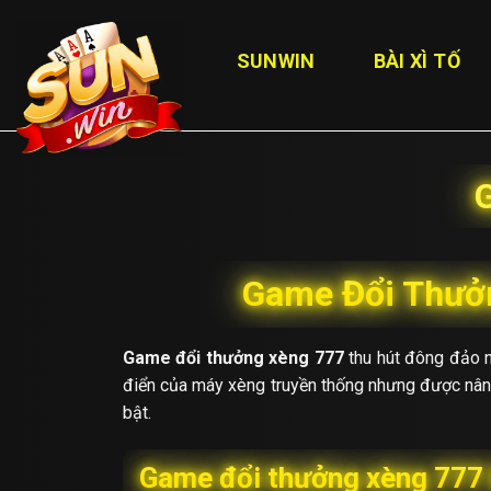
Skip
SUNWIN
BÀI XÌ TỐ
to
content
Game Đổi Thưởn
Game đổi thưởng xèng 777
thu hút đông đảo n
điển của máy xèng truyền thống nhưng được nâng c
bật.
Game đổi thưởng xèng 777 