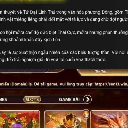
n thuyết về Tứ Đại Linh Thú trong văn hóa phương Đông, gồm T
nh vật thiêng liêng phải đối mặt với tà lực và đang chờ đợi người
ó cơ hội mở ra chế độ đặc biệt Thái Cực, mở ra những phần thưởng
hững khoảnh khắc đầy kịch tính.
ay là sự xuất hiện ngẫu nhiên của các biểu tượng thần. Với nội 
g đến trải nghiệm giải trí vừa lôi cuốn vừa thách thức.