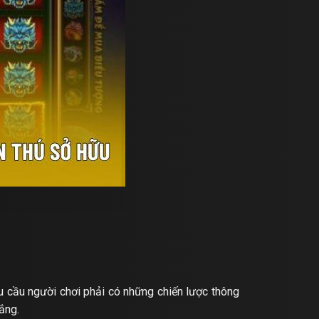
u cầu người chơi phải có những chiến lược thông
ắng.