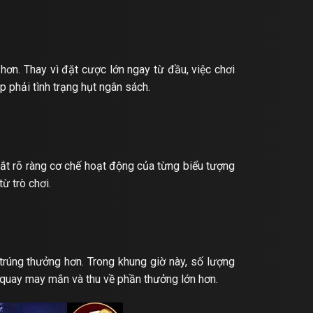
hơn. Thay vì đặt cược lớn ngay từ đầu, việc chơi
p phải tình trạng hụt ngân sách.
bắt rõ ràng cơ chế hoạt động của từng biểu tượng
ừ trò chơi.
rúng thưởng hơn. Trong khung giờ này, số lượng
 quay may mắn và thu về phần thưởng lớn hơn.