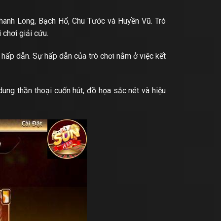
hanh Long, Bạch Hổ, Chu Tước và Huyền Vũ. Trò
 chơi giải cứu.
 hấp dẫn. Sự hấp dẫn của trò chơi nằm ở việc kết
dung thần thoại cuốn hút, đồ họa sắc nét và hiệu