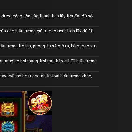
ẽ được cộng dồn vào thanh tích lũy. Khi đạt đủ số
ủa các biểu tượng giá trị cao hơn. Tích lũy đủ 10
iểu tượng trở lên, phong ấn sẽ mở ra, kèm theo sự
 tăng cơ hội thắng. Khi thu thập đủ 70 biểu tượng
y thế linh hoạt cho nhiều loại biểu tượng khác,