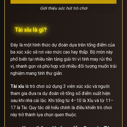
Giới thiệu sức hút trò chơi
Tài xỉu là gì?
Đây là một hình thức dự đoán dựa trên tổng điểm của
ba xúc xắc sẽ rơi vào mức cao hay thấp. Bộ môn này
phổ biến tại nhiều nền tảng giải trí vì tính may rủi thú
vị, nhanh gọn và phù hợp với nhiều đối tượng muốn trải
nghiệm mang tính thư giãn.
Tài xỉu
là trò chơi sử dụng 3 viên xúc xắc và người
tham gia đưa ra dự đoán về tổng số điểm xuất hiện
sau khi nhà cái lắc. Khi tổng từ 4–10 là Xỉu và từ 11–
17 là Tài. Quy tắc dễ hiểu chính là điều khiến trò chơi
này trở thành lựa chọn quen thuộc.