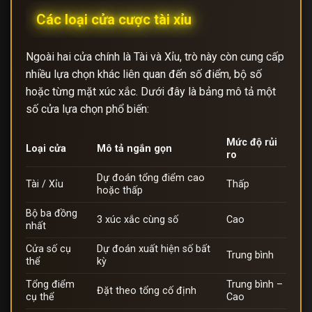
Các loại cửa cược tài xỉu
Ngoài hai cửa chính là Tài và Xỉu, trò này còn cung cấp
nhiều lựa chọn khác liên quan đến số điểm, bộ số
hoặc từng mặt xúc xắc. Dưới đây là bảng mô tả một
số cửa lựa chọn phổ biến:
Mức độ rủi
Loại cửa
Mô tả ngắn gọn
ro
Dự đoán tổng điểm cao
Tài / Xỉu
Thấp
hoặc thấp
Bộ ba đồng
3 xúc xắc cùng số
Cao
nhất
Cửa số cụ
Dự đoán xuất hiện số bất
Trung bình
thể
kỳ
Tổng điểm
Trung bình –
Đặt theo tổng cố định
cụ thể
Cao