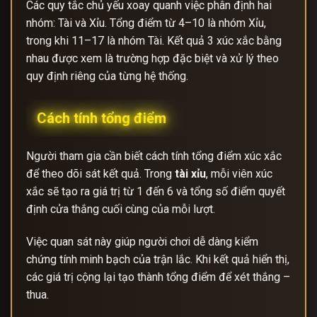
Các quy tắc chủ yếu xoay quanh việc phân định hai
nhóm: Tài và Xỉu. Tổng điểm từ 4–10 là nhóm Xỉu,
trong khi 11–17 là nhóm Tài. Kết quả 3 xúc xắc bằng
nhau được xem là trường hợp đặc biệt và xử lý theo
quy định riêng của từng hệ thống.
Cách tính tổng điểm
Người tham gia cần biết cách tính tổng điểm xúc xắc
để theo dõi sát kết quả. Trong
tài xỉu
, mỗi viên xúc
xắc sẽ tạo ra giá trị từ 1 đến 6 và tổng số điểm quyết
định cửa thắng cuối cùng của mỗi lượt.
Việc quan sát này giúp người chơi dễ dàng kiểm
chứng tính minh bạch của trận lắc. Khi kết quả hiển thị,
các giá trị cộng lại tạo thành tổng điểm để xét thắng –
thua.