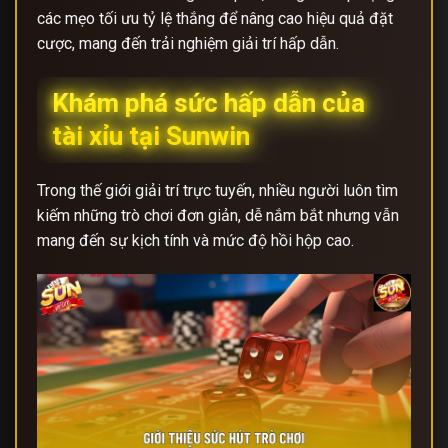
các mẹo tối ưu tỷ lệ thắng để nâng cao hiệu quả đặt
cược, mang đến trải nghiệm giải trí hấp dẫn.
Khám phá sức hấp dẫn của
tài xỉu tại Sunwin
Trong thế giới giải trí trực tuyến, nhiều người luôn tìm
kiếm những trò chơi đơn giản, dễ nắm bắt nhưng vẫn
mang đến sự kịch tính và mức độ hồi hộp cao.