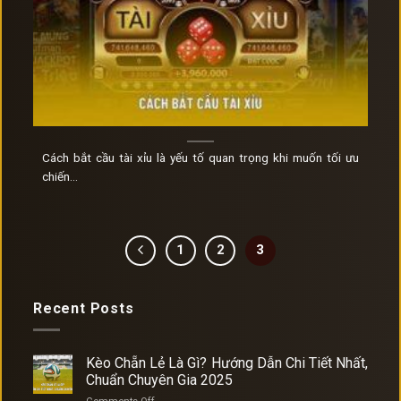
Cách bắt cầu tài xỉu là yếu tố quan trọng khi muốn tối ưu
chiến...
1
2
3
Recent Posts
Kèo Chẵn Lẻ Là Gì? Hướng Dẫn Chi Tiết Nhất,
Chuẩn Chuyên Gia 2025
on