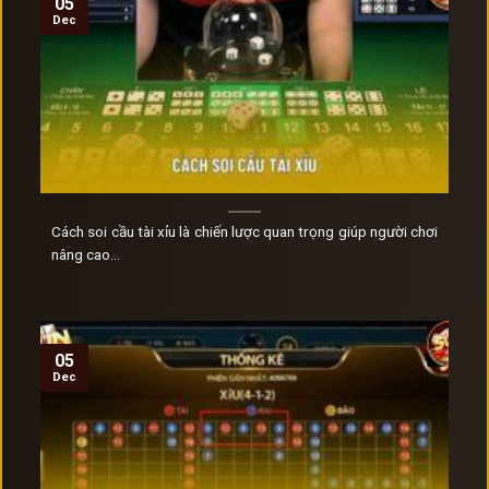
05
Dec
Cách soi cầu tài xỉu là chiến lược quan trọng giúp người chơi
nâng cao...
05
Dec