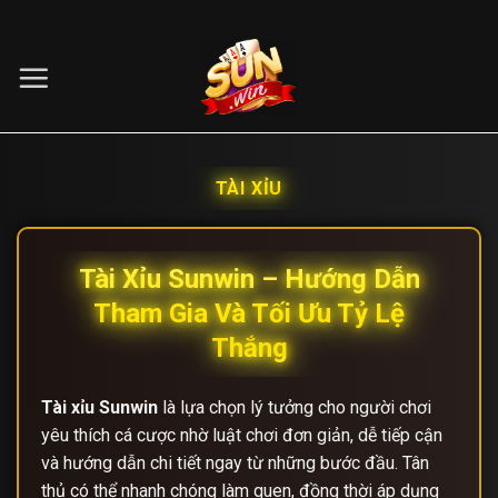
Skip
to
content
TÀI XỈU
Tài Xỉu Sunwin – Hướng Dẫn
Tham Gia Và Tối Ưu Tỷ Lệ
Thắng
Tài xỉu
Sunwin
là lựa chọn lý tưởng cho người chơi
yêu thích cá cược nhờ luật chơi đơn giản, dễ tiếp cận
và hướng dẫn chi tiết ngay từ những bước đầu. Tân
thủ có thể nhanh chóng làm quen, đồng thời áp dụng