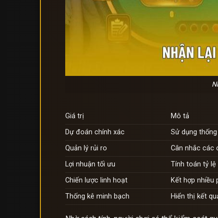
Nh
Giá trị
Mô tả
Dự đoán chính xác
Sử dụng thống 
Quản lý rủi ro
Cân nhắc các 
Lợi nhuận tối ưu
Tính toán tỷ lệ
Chiến lược linh hoạt
Kết hợp nhiều
Thống kê minh bạch
Hiển thị kết qu