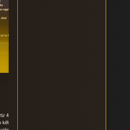
 từ 4
p kết
 việc