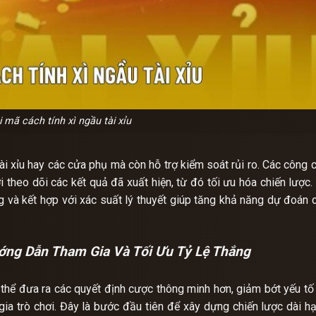
i mã cách tính xì ngầu tài xỉu
i xỉu hay các cửa phụ mà còn hỗ trợ kiểm soát rủi ro. Các công 
 theo dõi các kết quả đã xuất hiện, từ đó tối ưu hóa chiến lược.
g và kết hợp với xác suất lý thuyết giúp tăng khả năng dự đoán 
ớng Dẫn Tham Gia Và Tối Ưu Tỷ Lệ Thắng
ó thể đưa ra các quyết định cược thông minh hơn, giảm bớt yếu t
 gia trò chơi. Đây là bước đầu tiên để xây dựng chiến lược dài h