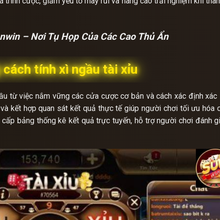
á trình cược, giảm yếu tố may rủi và nâng cao trải nghiệm khi tha
nwin – Nơi Tụ Họp Của Các Cao Thủ Ẩn
cách tính xì ngầu tài xỉu
ầu từ việc nắm vững các cửa cược cơ bản và cách xác định xác
i và kết hợp quan sát kết quả thực tế giúp người chơi tối ưu hóa 
cấp bảng thống kê kết quả trực tuyến, hỗ trợ người chơi đánh g