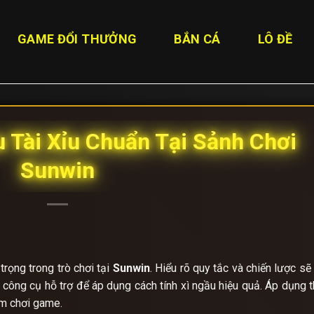
GAME ĐỔI THƯỞNG
BẮN CÁ
LÔ ĐỀ
 Tài Xỉu Chuẩn Tại Sảnh Chơi
Sunwin
trọng trong trò chơi tại
Sunwin
. Hiểu rõ quy tắc và chiến lược sẽ
 công cụ hỗ trợ để áp dụng cách tính xì ngầu hiệu quả. Áp dụng 
ệm chơi game.