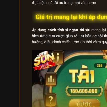
đạt hiệu quả tối ưu trong mọi ván cược.
Giá trị mang lại khi áp dụ
Áp dụng
cách tính xì ngầu tài xỉu
mang lại 
hiện từng cửa cược giúp tối ưu hóa cơ hội thắ
hướng, điều chỉnh chiến lược kịp thời và ra qu