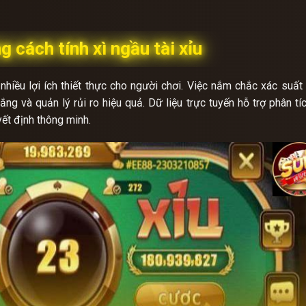
ng cách tính xì ngầu tài xỉu
nhiều lợi ích thiết thực cho người chơi. Việc nắm chắc xác suất
ng và quản lý rủi ro hiệu quả. Dữ liệu trực tuyến hỗ trợ phân tí
yết định thông minh.