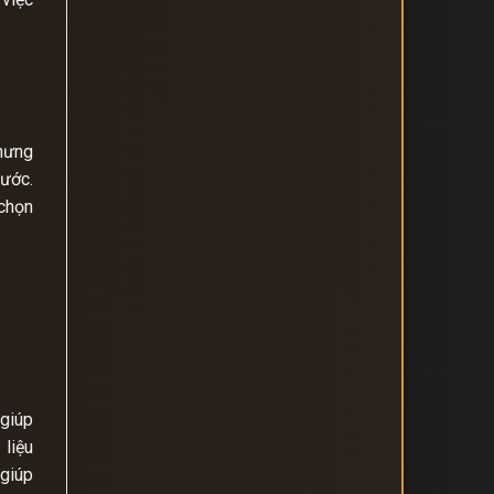
nhưng
rước.
 chọn
giúp
 liệu
 giúp