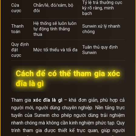
Tỷ lệ trả thưởng cực
Cửa
Chẵn/lẻ, đỏ/xám, bộ
kỳ rõ ràng, minh
cược
đôi
bạch
Hệ thống sẽ luôn luôn
Thanh
Sunwin xử lý nhanh
tự động tính thắng
toán
chóng
thua
Quy định
Tuân thủ quy định
đặt
Mức tối thiểu và tối đa
Sunwin
cược
Cách để có thể tham gia xóc
đĩa là gì
Tham gia
xóc đĩa là gì
– khá đơn giản, phù hợp cả
người mới, người dùng chuyên nghiệp. Nền tảng trực
tuyến của Sunwin cho phép người dùng trải nghiệm
nhanh chóng mà không cần kinh nghiệm phức tạp. Quy
trình tham gia được thiết kế trực quan, giúp người