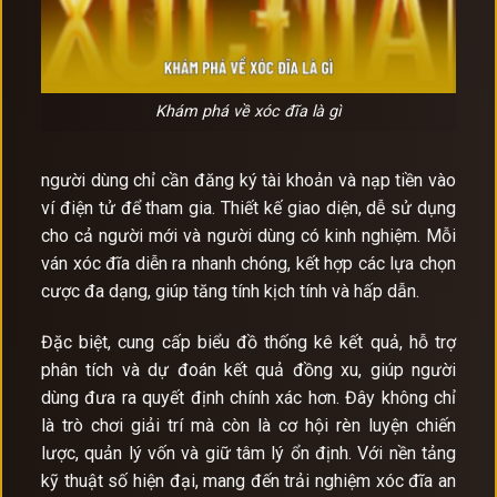
Khám phá về xóc đĩa là gì
người dùng chỉ cần đăng ký tài khoản và nạp tiền vào
ví điện tử để tham gia. Thiết kế giao diện, dễ sử dụng
cho cả người mới và người dùng có kinh nghiệm. Mỗi
ván xóc đĩa diễn ra nhanh chóng, kết hợp các lựa chọn
cược đa dạng, giúp tăng tính kịch tính và hấp dẫn.
Đặc biệt, cung cấp biểu đồ thống kê kết quả, hỗ trợ
phân tích và dự đoán kết quả đồng xu, giúp người
dùng đưa ra quyết định chính xác hơn. Đây không chỉ
là trò chơi giải trí mà còn là cơ hội rèn luyện chiến
lược, quản lý vốn và giữ tâm lý ổn định. Với nền tảng
kỹ thuật số hiện đại, mang đến trải nghiệm xóc đĩa an